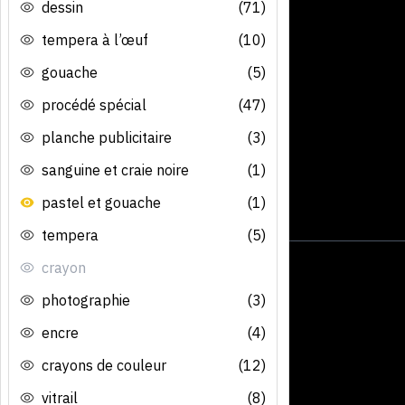
dessin
(71)
tempera à l’œuf
(10)
gouache
(5)
procédé spécial
(47)
planche publicitaire
(3)
sanguine et craie noire
(1)
pastel et gouache
(1)
tempera
(5)
crayon
photographie
(3)
encre
(4)
crayons de couleur
(12)
vitrail
(8)