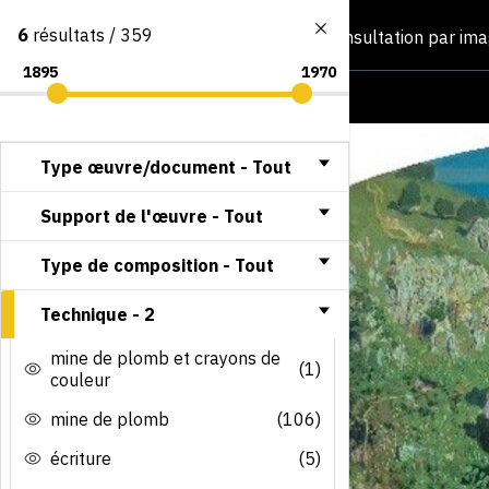
6
résultats / 359
Consultation par im
Type œuvre/document -
Tout
Support de l'œuvre -
Tout
Type de composition -
Tout
Technique -
2
mine de plomb et crayons de
(1)
couleur
mine de plomb
(106)
écriture
(5)