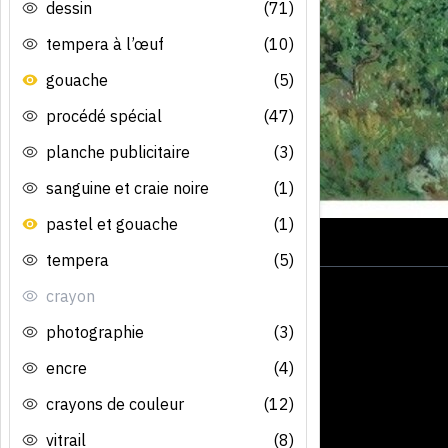
dessin
(71)
tempera à l’œuf
(10)
gouache
(5)
procédé spécial
(47)
planche publicitaire
(3)
sanguine et craie noire
(1)
pastel et gouache
(1)
tempera
(5)
crayon
photographie
(3)
encre
(4)
crayons de couleur
(12)
vitrail
(8)