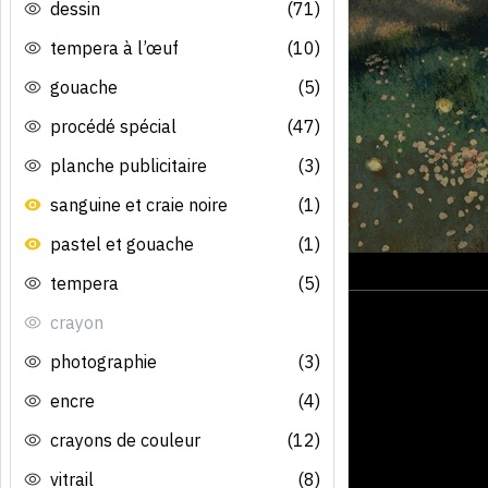
dessin
(71)
tempera à l’œuf
(10)
gouache
(5)
procédé spécial
(47)
planche publicitaire
(3)
sanguine et craie noire
(1)
pastel et gouache
(1)
tempera
(5)
crayon
photographie
(3)
encre
(4)
crayons de couleur
(12)
vitrail
(8)