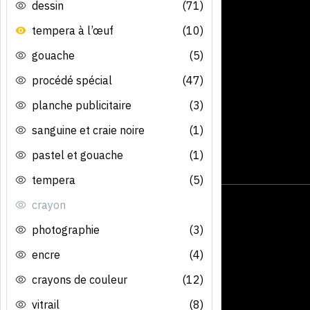
dessin
(71)
tempera à l’œuf
(10)
gouache
(5)
procédé spécial
(47)
planche publicitaire
(3)
sanguine et craie noire
(1)
pastel et gouache
(1)
tempera
(5)
crayon
photographie
(3)
encre
(4)
crayons de couleur
(12)
vitrail
(8)