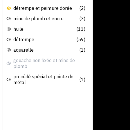
détrempe et peinture dorée
(2)
mine de plomb et encre
(3)
huile
(11)
détrempe
(59)
aquarelle
(1)
gouache non fixée et mine de
plomb
procédé spécial et pointe de
(1)
métal