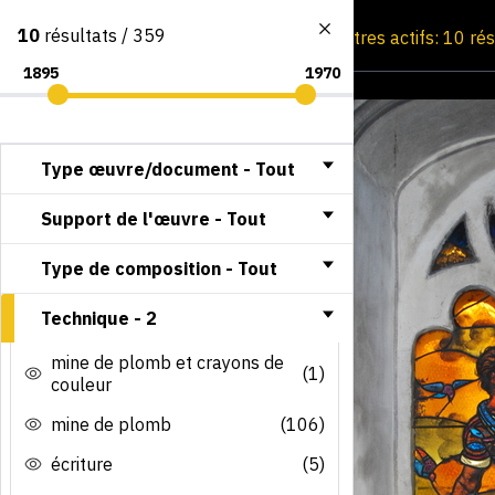
10
résultats / 359
Consultation par image
Filtres actifs: 10 ré
Type œuvre/document -
Tout
Support de l'œuvre -
Tout
Type de composition -
Tout
Technique -
2
mine de plomb et crayons de
(1)
couleur
mine de plomb
(106)
écriture
(5)