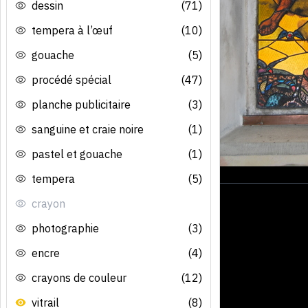
dessin
(71)
tempera à l’œuf
(10)
gouache
(5)
procédé spécial
(47)
planche publicitaire
(3)
sanguine et craie noire
(1)
pastel et gouache
(1)
tempera
(5)
crayon
photographie
(3)
encre
(4)
crayons de couleur
(12)
vitrail
(8)