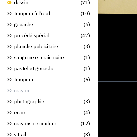
dessin
(71)
tempera à l’œuf
(10)
gouache
(5)
procédé spécial
(47)
planche publicitaire
(3)
sanguine et craie noire
(1)
pastel et gouache
(1)
tempera
(5)
crayon
photographie
(3)
encre
(4)
crayons de couleur
(12)
vitrail
(8)