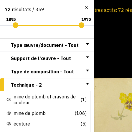
72
résultats / 359
Consultation par image
Filtres actifs: 72 ré
Type œuvre/document -
Tout
Support de l'œuvre -
Tout
Type de composition -
Tout
Technique -
2
mine de plomb et crayons de
(1)
couleur
mine de plomb
(106)
écriture
(5)