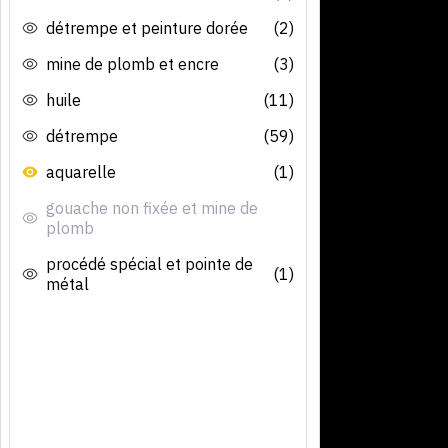
détrempe et peinture dorée
(2)
mine de plomb et encre
(3)
huile
(11)
détrempe
(59)
aquarelle
(1)
gouache non fixée et mine de
plomb
procédé spécial et pointe de
(1)
métal