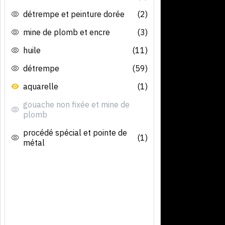
détrempe et peinture dorée
(2)
mine de plomb et encre
(3)
huile
(11)
détrempe
(59)
aquarelle
(1)
gouache non fixée et mine de
plomb
procédé spécial et pointe de
(1)
métal