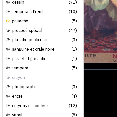
dessin
(71)
tempera à l’œuf
(10)
gouache
(5)
procédé spécial
(47)
planche publicitaire
(3)
sanguine et craie noire
(1)
pastel et gouache
(1)
tempera
(5)
crayon
photographie
(3)
encre
(4)
crayons de couleur
(12)
vitrail
(8)