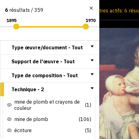
6
résultats / 359
Consultation par image
Filtres actifs: 6 rés
Type œuvre/document -
Tout
Support de l'œuvre -
Tout
Type de composition -
Tout
Technique -
2
mine de plomb et crayons de
(1)
couleur
mine de plomb
(106)
écriture
(5)