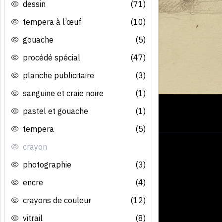
dessin
(71)
tempera à l’œuf
(10)
gouache
(5)
procédé spécial
(47)
planche publicitaire
(3)
sanguine et craie noire
(1)
pastel et gouache
(1)
tempera
(5)
crayon
photographie
(3)
encre
(4)
crayons de couleur
(12)
vitrail
(8)