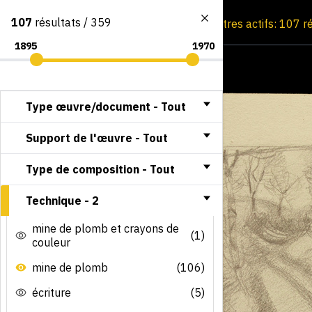
107
résultats / 359
Consultation par image
Filtres actifs: 107 r
Type œuvre/document -
Tout
Support de l'œuvre -
Tout
Type de composition -
Tout
Technique -
2
mine de plomb et crayons de
(1)
couleur
mine de plomb
(106)
écriture
(5)