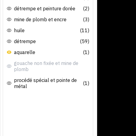
détrempe et peinture dorée
(2)
mine de plomb et encre
(3)
huile
(11)
détrempe
(59)
aquarelle
(1)
gouache non fixée et mine de
plomb
procédé spécial et pointe de
(1)
métal