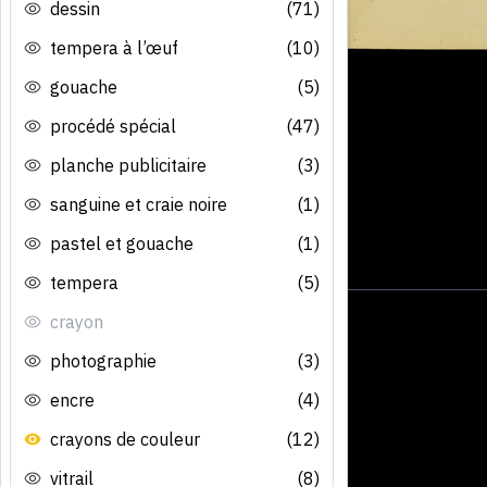
dessin
(71)
tempera à l’œuf
(10)
gouache
(5)
procédé spécial
(47)
planche publicitaire
(3)
sanguine et craie noire
(1)
pastel et gouache
(1)
tempera
(5)
crayon
photographie
(3)
encre
(4)
crayons de couleur
(12)
vitrail
(8)