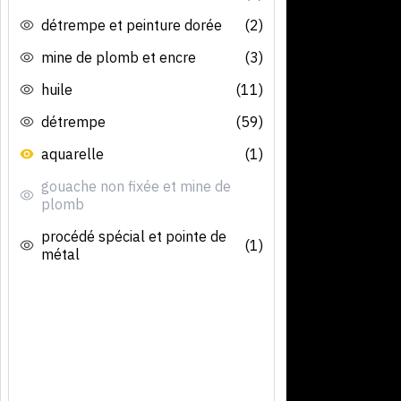
détrempe et peinture dorée
(2)
mine de plomb et encre
(3)
huile
(11)
détrempe
(59)
aquarelle
(1)
gouache non fixée et mine de
plomb
procédé spécial et pointe de
(1)
métal