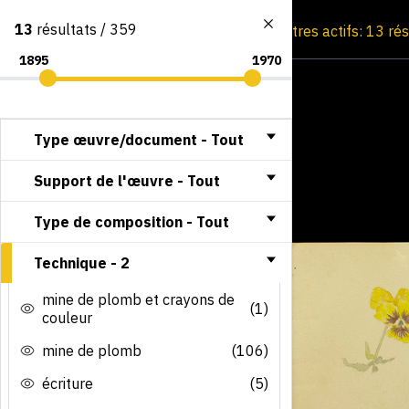
13
résultats / 359
Consultation par image
Filtres actifs: 13 ré
Type œuvre/document -
Tout
Support de l'œuvre -
Tout
Type de composition -
Tout
Technique -
2
mine de plomb et crayons de
(1)
couleur
mine de plomb
(106)
écriture
(5)