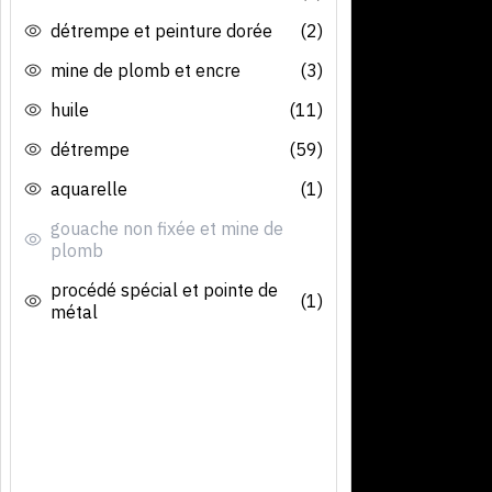
détrempe et peinture dorée
(2)
mine de plomb et encre
(3)
huile
(11)
détrempe
(59)
aquarelle
(1)
gouache non fixée et mine de
plomb
procédé spécial et pointe de
(1)
métal