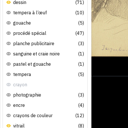
dessin
(71)
tempera à l’œuf
(10)
gouache
(5)
procédé spécial
(47)
planche publicitaire
(3)
sanguine et craie noire
(1)
pastel et gouache
(1)
tempera
(5)
crayon
photographie
(3)
encre
(4)
crayons de couleur
(12)
vitrail
(8)