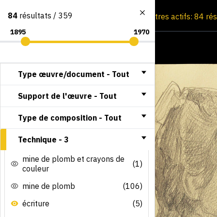
84
résultats / 359
Consultation par image
Filtres actifs: 84 ré
Type œuvre/document -
Tout
Support de l'œuvre -
Tout
Type de composition -
Tout
Technique -
3
mine de plomb et crayons de
(1)
couleur
mine de plomb
(106)
écriture
(5)