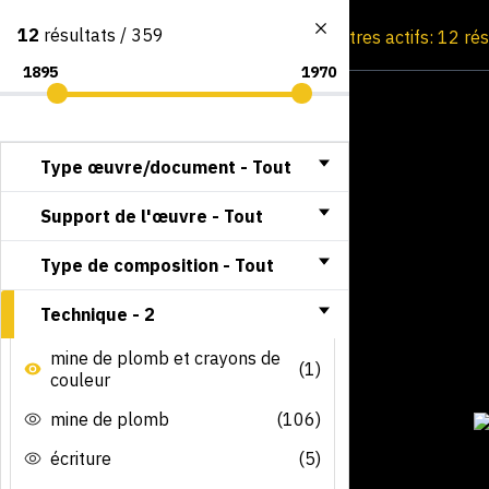
12
résultats / 359
Consultation par image
Filtres actifs: 12 ré
Type œuvre/document -
Tout
Support de l'œuvre -
Tout
Type de composition -
Tout
Technique -
2
mine de plomb et crayons de
(1)
couleur
mine de plomb
(106)
écriture
(5)