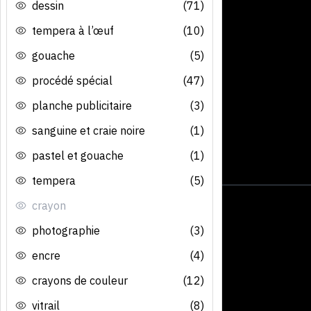
dessin
(71)
tempera à l’œuf
(10)
gouache
(5)
procédé spécial
(47)
planche publicitaire
(3)
sanguine et craie noire
(1)
pastel et gouache
(1)
tempera
(5)
crayon
photographie
(3)
encre
(4)
crayons de couleur
(12)
vitrail
(8)