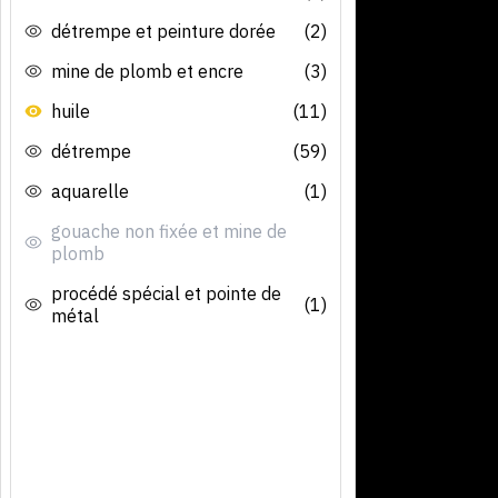
détrempe et peinture dorée
(2)
mine de plomb et encre
(3)
huile
(11)
détrempe
(59)
aquarelle
(1)
gouache non fixée et mine de
plomb
procédé spécial et pointe de
(1)
métal