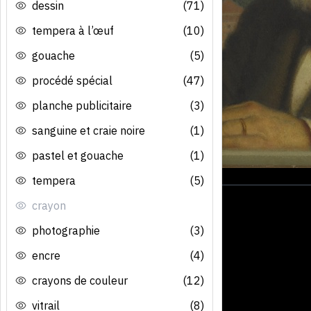
dessin
(71)
tempera à l’œuf
(10)
gouache
(5)
procédé spécial
(47)
planche publicitaire
(3)
sanguine et craie noire
(1)
pastel et gouache
(1)
tempera
(5)
crayon
photographie
(3)
encre
(4)
crayons de couleur
(12)
vitrail
(8)