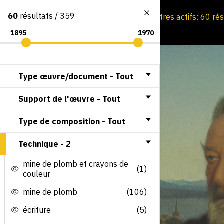
60
résultats / 359
Consultation par image
Filtres actifs: 60 ré
Type œuvre/document -
Tout
Support de l'œuvre -
Tout
Type de composition -
Tout
Technique -
2
mine de plomb et crayons de
(1)
couleur
mine de plomb
(106)
écriture
(5)