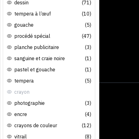
dessin
(71)
tempera à l’œuf
(10)
gouache
(5)
procédé spécial
(47)
planche publicitaire
(3)
sanguine et craie noire
(1)
pastel et gouache
(1)
tempera
(5)
crayon
photographie
(3)
encre
(4)
crayons de couleur
(12)
vitrail
(8)