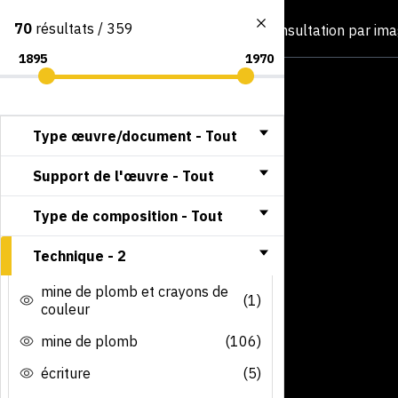
70
résultats / 359
Consultation par im
Type œuvre/document -
Tout
Support de l'œuvre -
Tout
Type de composition -
Tout
Technique -
2
mine de plomb et crayons de
(1)
couleur
mine de plomb
(106)
écriture
(5)