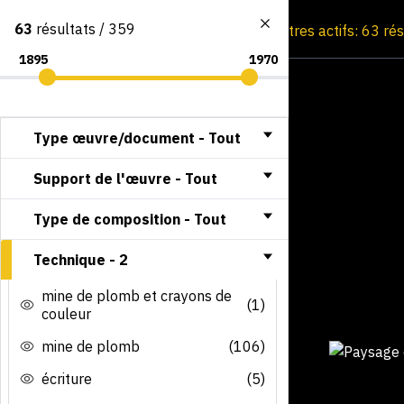
63
résultats / 359
Consultation par image
Filtres actifs: 63 ré
Type œuvre/document -
Tout
Support de l'œuvre -
Tout
Type de composition -
Tout
Technique -
2
mine de plomb et crayons de
(1)
couleur
mine de plomb
(106)
écriture
(5)