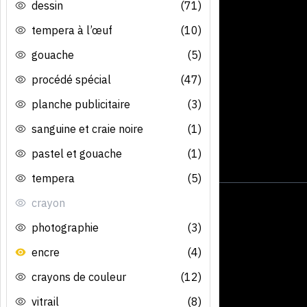
dessin
(71)
tempera à l’œuf
(10)
gouache
(5)
procédé spécial
(47)
planche publicitaire
(3)
sanguine et craie noire
(1)
pastel et gouache
(1)
tempera
(5)
crayon
photographie
(3)
encre
(4)
crayons de couleur
(12)
vitrail
(8)