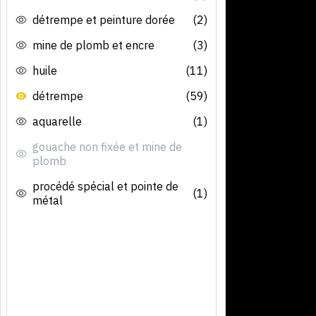
détrempe et peinture dorée
(2)
mine de plomb et encre
(3)
huile
(11)
détrempe
(59)
aquarelle
(1)
gouache non fixée et mine de
plomb
procédé spécial et pointe de
(1)
métal