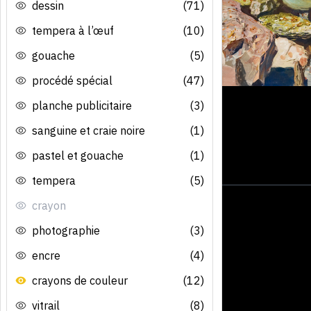
dessin
(71)
tempera à l’œuf
(10)
gouache
(5)
procédé spécial
(47)
planche publicitaire
(3)
sanguine et craie noire
(1)
pastel et gouache
(1)
tempera
(5)
crayon
photographie
(3)
encre
(4)
crayons de couleur
(12)
vitrail
(8)