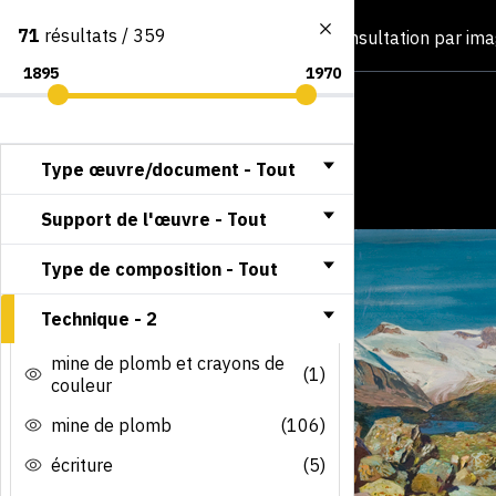
71
résultats / 359
Consultation par im
Type œuvre/document -
Tout
Support de l'œuvre -
Tout
Type de composition -
Tout
Technique -
2
mine de plomb et crayons de
(1)
couleur
mine de plomb
(106)
écriture
(5)