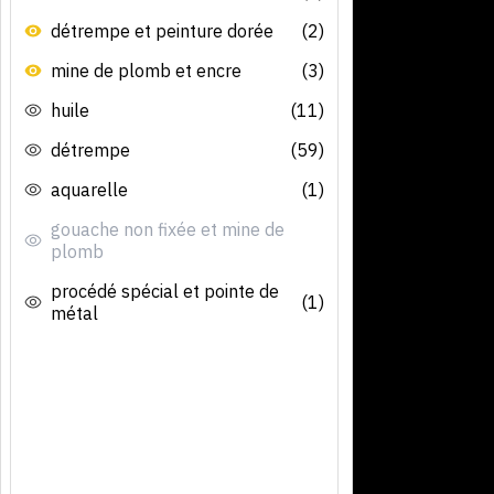
détrempe et peinture dorée
(2)
mine de plomb et encre
(3)
huile
(11)
détrempe
(59)
aquarelle
(1)
gouache non fixée et mine de
plomb
procédé spécial et pointe de
(1)
métal