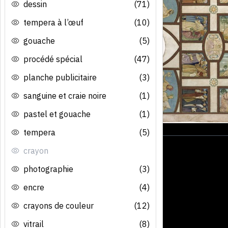
dessin
(71)
tempera à l’œuf
(10)
gouache
(5)
procédé spécial
(47)
planche publicitaire
(3)
sanguine et craie noire
(1)
pastel et gouache
(1)
tempera
(5)
crayon
photographie
(3)
encre
(4)
crayons de couleur
(12)
vitrail
(8)