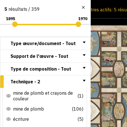
5
résultats / 359
Consultation par image
Filtres actifs: 5 rés
Type œuvre/document -
Tout
Support de l'œuvre -
Tout
Type de composition -
Tout
Technique -
2
mine de plomb et crayons de
(1)
couleur
mine de plomb
(106)
écriture
(5)