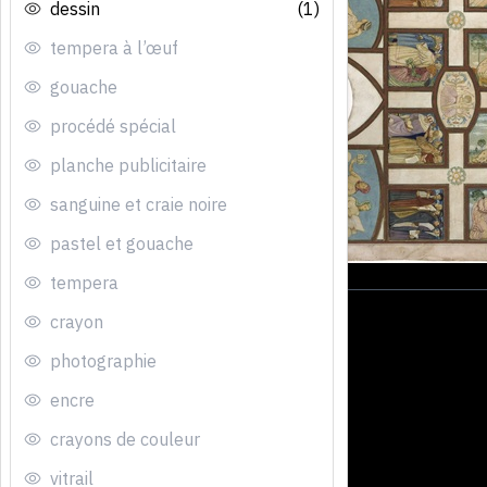
dessin
(1)
tempera à l’œuf
gouache
procédé spécial
planche publicitaire
sanguine et craie noire
pastel et gouache
tempera
crayon
photographie
encre
crayons de couleur
vitrail