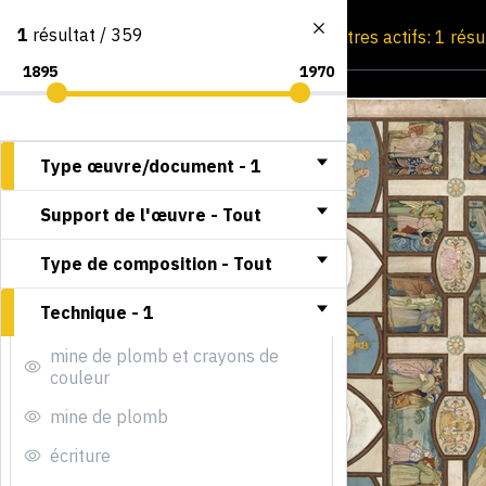
1
résultat / 359
Consultation par image
Filtres actifs: 1 résu
Type œuvre/document -
1
Support de l'œuvre -
Tout
Type de composition -
Tout
Technique -
1
mine de plomb et crayons de
couleur
mine de plomb
écriture