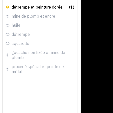
détrempe et peinture dorée
(1)
mine de plomb et encre
huile
détrempe
aquarelle
gouache non fixée et mine de
plomb
procédé spécial et pointe de
métal