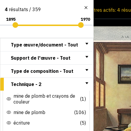
4
résultats / 359
Consultation par image
Filtres actifs: 4 rés
Type œuvre/document -
Tout
Support de l'œuvre -
Tout
Type de composition -
Tout
Technique -
2
mine de plomb et crayons de
(1)
couleur
mine de plomb
(106)
écriture
(5)