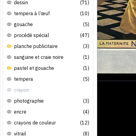
dessin
(71)
tempera à l’œuf
(10)
gouache
(5)
procédé spécial
(47)
planche publicitaire
(3)
sanguine et craie noire
(1)
pastel et gouache
(1)
tempera
(5)
crayon
photographie
(3)
encre
(4)
crayons de couleur
(12)
vitrail
(8)