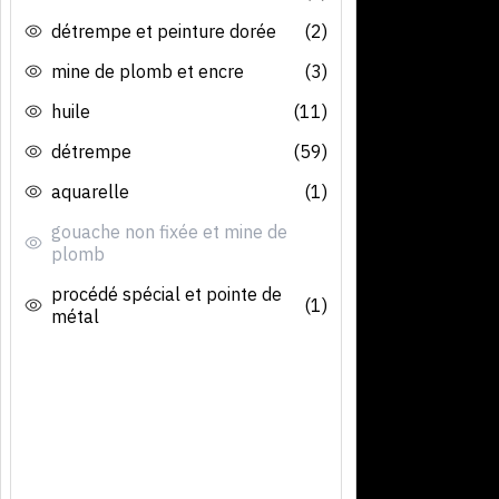
détrempe et peinture dorée
(2)
mine de plomb et encre
(3)
huile
(11)
détrempe
(59)
aquarelle
(1)
gouache non fixée et mine de
plomb
procédé spécial et pointe de
(1)
métal