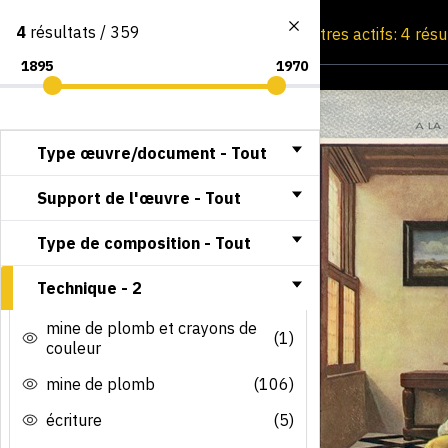
4
résultats / 359
Consultation par image
Filtres actifs: 4 rés
Type œuvre/document -
Tout
Support de l'œuvre -
Tout
Type de composition -
Tout
Technique -
2
mine de plomb et crayons de
(1)
couleur
mine de plomb
(106)
écriture
(5)