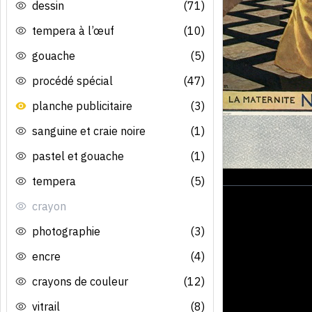
dessin
(71)
tempera à l’œuf
(10)
gouache
(5)
procédé spécial
(47)
planche publicitaire
(3)
sanguine et craie noire
(1)
pastel et gouache
(1)
tempera
(5)
crayon
photographie
(3)
encre
(4)
crayons de couleur
(12)
vitrail
(8)