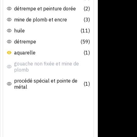
détrempe et peinture dorée
(2)
mine de plomb et encre
(3)
huile
(11)
détrempe
(59)
aquarelle
(1)
gouache non fixée et mine de
plomb
procédé spécial et pointe de
(1)
métal