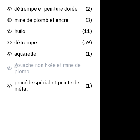
détrempe et peinture dorée
(2)
mine de plomb et encre
(3)
huile
(11)
détrempe
(59)
aquarelle
(1)
gouache non fixée et mine de
plomb
procédé spécial et pointe de
(1)
métal