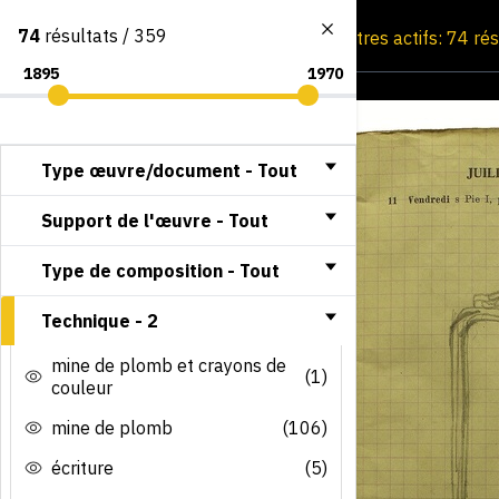
74
résultats / 359
Consultation par image
Filtres actifs: 74 ré
Type œuvre/document -
Tout
Support de l'œuvre -
Tout
Type de composition -
Tout
Technique -
2
mine de plomb et crayons de
(1)
couleur
mine de plomb
(106)
écriture
(5)