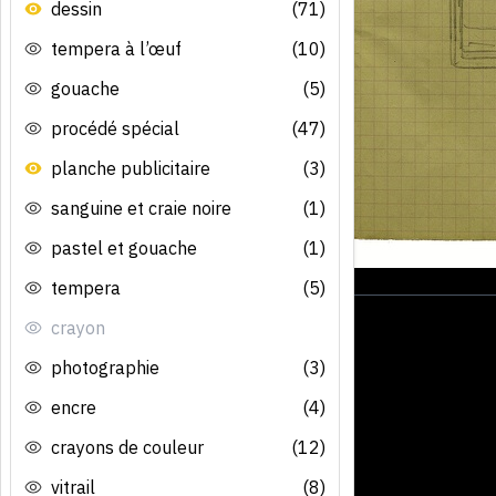
dessin
(71)
tempera à l’œuf
(10)
gouache
(5)
procédé spécial
(47)
planche publicitaire
(3)
sanguine et craie noire
(1)
pastel et gouache
(1)
tempera
(5)
crayon
photographie
(3)
encre
(4)
crayons de couleur
(12)
vitrail
(8)