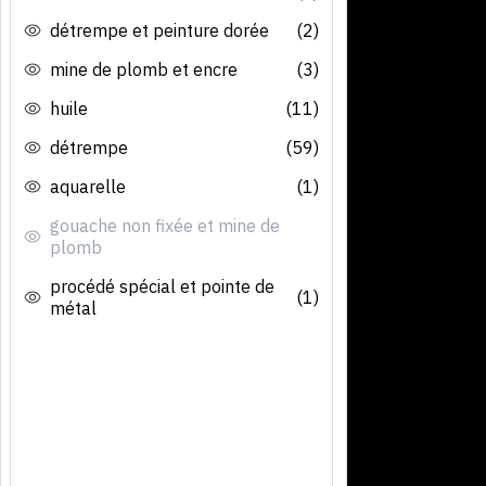
détrempe et peinture dorée
(2)
mine de plomb et encre
(3)
huile
(11)
détrempe
(59)
aquarelle
(1)
gouache non fixée et mine de
plomb
procédé spécial et pointe de
(1)
métal