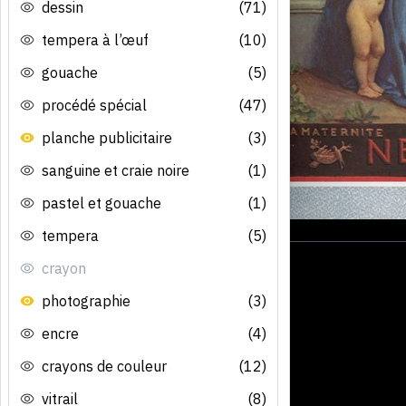
dessin
(71)
tempera à l’œuf
(10)
gouache
(5)
procédé spécial
(47)
planche publicitaire
(3)
sanguine et craie noire
(1)
pastel et gouache
(1)
tempera
(5)
crayon
photographie
(3)
encre
(4)
crayons de couleur
(12)
vitrail
(8)