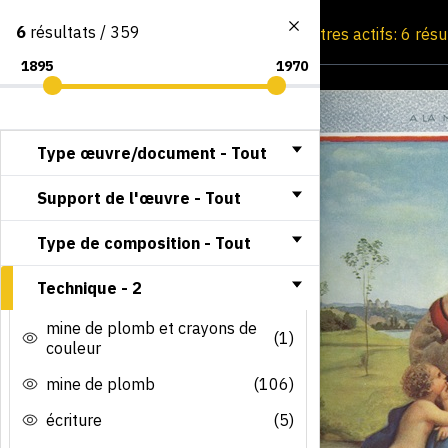
6
résultats / 359
Consultation par image
Filtres actifs: 6 rés
Type œuvre/document -
Tout
Support de l'œuvre -
Tout
Type de composition -
Tout
Technique -
2
mine de plomb et crayons de
(1)
couleur
mine de plomb
(106)
écriture
(5)