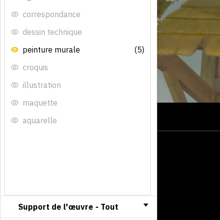
correspondance
dessin technique
peinture murale
(5)
croquis
illustration
maquette
aquarelle
Support de l'œuvre -
Tout