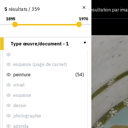
5
résultats / 359
Consultation par im
Type œuvre/document -
1
esquisse (page de carnet)
peinture
(54)
vitrail
esquisse
dessin
photographie
agenda