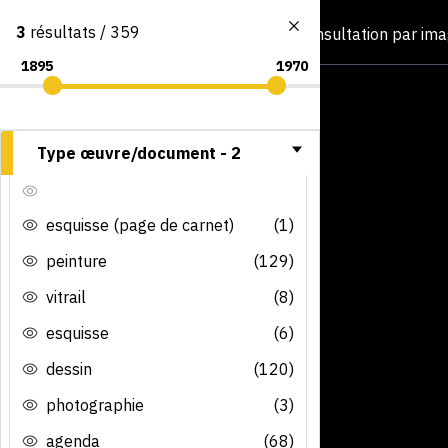
3
résultats / 359
Consultation par im
Type œuvre/document -
2
esquisse (page de carnet)
(1)
peinture
(129)
vitrail
(8)
esquisse
(6)
dessin
(120)
photographie
(3)
agenda
(68)