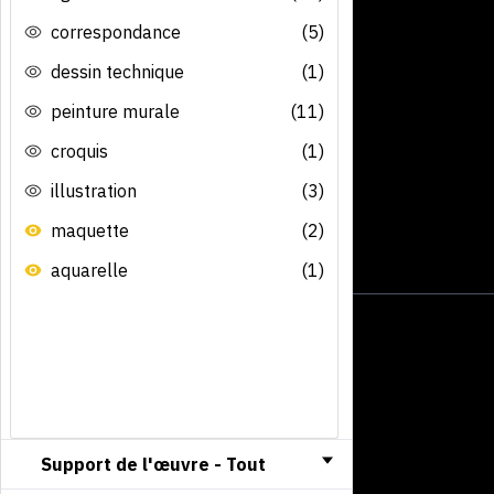
correspondance
(5)
dessin technique
(1)
peinture murale
(11)
croquis
(1)
illustration
(3)
maquette
(2)
aquarelle
(1)
Support de l'œuvre -
Tout