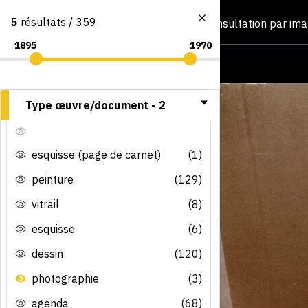
5
résultats / 359
Consultation par im
Type œuvre/document -
2
esquisse (page de carnet)
(1)
peinture
(129)
vitrail
(8)
esquisse
(6)
dessin
(120)
photographie
(3)
agenda
(68)