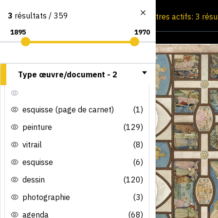
3
résultats / 359
Consultation par image
Filtres actifs: 3 rés
Type œuvre/document -
2
esquisse (page de carnet)
(1)
peinture
(129)
vitrail
(8)
esquisse
(6)
dessin
(120)
photographie
(3)
agenda
(68)