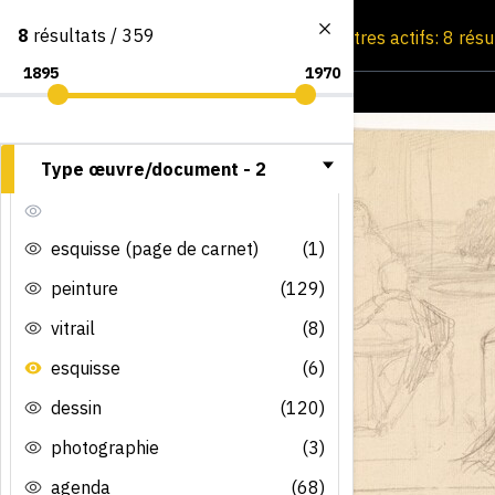
8
résultats / 359
Consultation par image
Filtres actifs: 8 rés
Type œuvre/document -
2
esquisse (page de carnet)
(1)
peinture
(129)
vitrail
(8)
esquisse
(6)
dessin
(120)
photographie
(3)
agenda
(68)