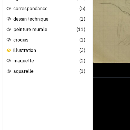
correspondance
(5)
dessin technique
(1)
peinture murale
(11)
croquis
(1)
illustration
(3)
maquette
(2)
aquarelle
(1)