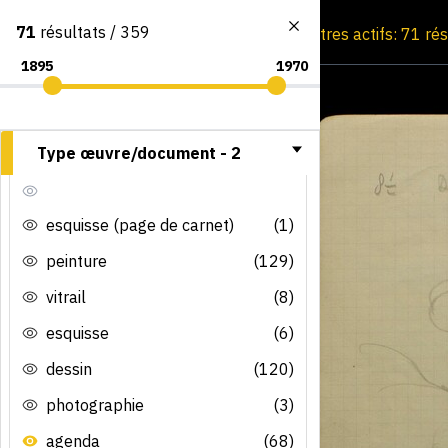
71
résultats / 359
Consultation par image
Filtres actifs: 71 ré
Type œuvre/document -
2
esquisse (page de carnet)
(1)
peinture
(129)
vitrail
(8)
esquisse
(6)
dessin
(120)
photographie
(3)
agenda
(68)