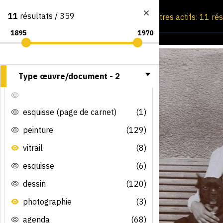
11
résultats / 359
Consultation par image
Filtres actifs: 11 ré
Type œuvre/document -
2
esquisse (page de carnet)
(1)
peinture
(129)
vitrail
(8)
esquisse
(6)
dessin
(120)
photographie
(3)
agenda
(68)